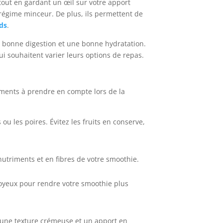
out en gardant un œil sur votre apport
n régime minceur. De plus, ils permettent de
ids
.
 bonne digestion et une bonne hydratation.
ui souhaitent varier leurs options de repas.
léments à prendre en compte lors de la
ou les poires. Évitez les fruits en conserve,
utriments et en fibres de votre smoothie.
soyeux pour rendre votre smoothie plus
r une texture crémeuse et un apport en