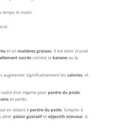
u temps le matin.
ucre.
res
et en
matières grasses
. Il est donc crucial
rellement sucrés
comme la
banane
ou la
s augmenter significativement les
calories
, et
 cadre d’un régime pour
perdre du poids
.
sains
et variés.
out en aidant à
perdre du poids
. Simples à
 allier
plaisir gustatif
et
objectifs minceur
. À