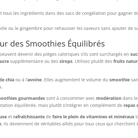
t tous les ingrédients dans des sacs de congélation pour gagner d
nille ou le gingembre pour rehausser les saveurs sans ajouter de s
our des Smoothies Équilibrés
peuvent devenir des pièges caloriques s’ils sont surchargés en
suc
ucre
supplémentaire ou des
sirops
. Utilisez plutôt des
fruits natu
de chia
ou à l’
avoine
. Elles augmentent le volume du
smoothie
san
s.
oothies gourmandes
sont à consommer avec
modération
dans le
ntation équilibrée, mais plutôt s’intégrer en complément de
repas 
euse
et
rafraîchissante
de
faire le plein de vitamines et minéraux
t
e
, ils deviennent de véritables alliés pour tous ceux qui cherchent à