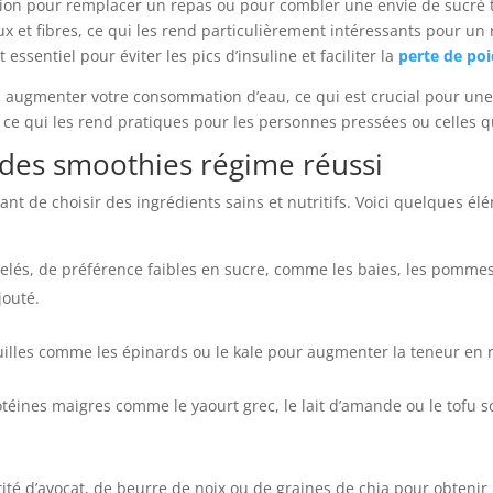
ion pour remplacer un repas ou pour combler une envie de sucré t
aux et fibres, ce qui les rend particulièrement intéressants pour u
 essentiel pour éviter les pics d’insuline et faciliter la
perte de po
 augmenter votre consommation d’eau, ce qui est crucial pour une
r, ce qui les rend pratiques pour les personnes pressées ou celles q
 des smoothies régime réussi
ant de choisir des ingrédients sains et nutritifs. Voici quelques é
rgelés, de préférence faibles en sucre, comme les baies, les pommes 
jouté.
uilles comme les épinards ou le kale pour augmenter la teneur en n
otéines maigres comme le yaourt grec, le lait d’amande ou le tofu 
tité d’avocat, de beurre de noix ou de graines de chia pour obteni