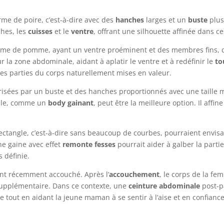
me de poire, c’est-à-dire avec des
hanches
larges et un
buste
plus
ches, les
cuisses
et le
ventre
, offrant une silhouette affinée dans c
orme de pomme, ayant un ventre proéminent et des membres fins, d
la zone abdominale, aidant à aplatir le ventre et à redéfinir le
to
tres parties du corps naturellement mises en valeur.
érisées par un buste et des hanches proportionnés avec une taill
bale, comme un
body gainant
, peut être la meilleure option. Il affi
ctangle, c’est-à-dire sans beaucoup de courbes, pourraient envisa
e gaine avec effet
remonte fesses
pourrait aider à galber la parti
s définie.
yant récemment accouché. Après l’
accouchement
, le corps de la f
supplémentaire. Dans ce contexte, une
ceinture abdominale
post-p
e tout en aidant la jeune maman à se sentir à l’aise et en confiance