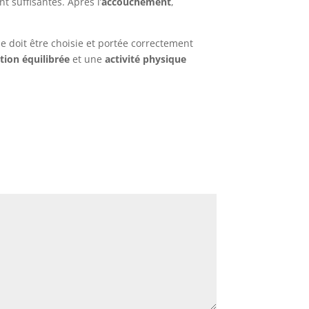
t suffisantes. Après l’
accouchement
,
lle doit être choisie et portée correctement
tion équilibrée
et une
activité physique