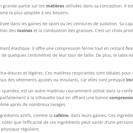
en grande partie sur les
matières
utilisées dans sa conception. Il e
aine la plus adaptée à ses besoins.
sée dans les gaines de sport ou les ceintures de sudation. Sa capa
ation des
toxines
et la combustion des graisses. C’est un choix priv
.
ement élastique. Il offre une compression ferme tout en restant flex
de quelques centimètres de leur tour de taille. De plus, le latex e
tra-douces et légères. Ces matières respirantes sont idéales pour u
 sous des vêtements ajustés ou moulants, car elles sont presque
inv
spandex, est un autre matériau couramment utilisé dans la confec
 parfaitement à la silhouette tout en offrant une bonne
compressi
 même après de nombreux lavages.
ngrédients actifs, comme la
caféine
, dans leurs gaines. Ces ingrédi
e noter que l’efficacité de ces ingrédients peut varier d’une person
é physique régulière.