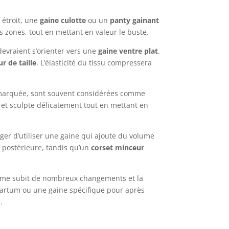
 étroit, une
gaine culotte
ou un
panty gainant
es zones, tout en mettant en valeur le buste.
evraient s’orienter vers une
gaine ventre plat
.
ur de taille
. L’élasticité du tissu compressera
e marquée, sont souvent considérées comme
ne et sculpte délicatement tout en mettant en
ger d’utiliser une gaine qui ajoute du volume
e postérieure, tandis qu’un
corset minceur
emme subit de nombreux changements et la
artum ou une gaine spécifique pour après
.