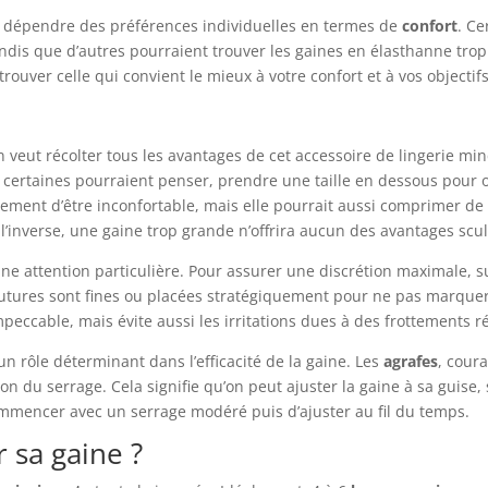
nt dépendre des préférences individuelles en termes de
confort
. Ce
tandis que d’autres pourraient trouver les gaines en élasthanne trop
rouver celle qui convient le mieux à votre confort et à vos objectifs
’on veut récolter tous les avantages de cet accessoire de lingerie mi
 certaines pourraient penser, prendre une taille en dessous pour o
lement d’être inconfortable, mais elle pourrait aussi comprimer de
’inverse, une gaine trop grande n’offrira aucun des avantages scul
e attention particulière. Pour assurer une discrétion maximale, s
outures sont fines ou placées stratégiquement pour ne pas marquer
eccable, mais évite aussi les irritations dues à des frottements r
n rôle déterminant dans l’efficacité de la gaine. Les
agrafes
, cour
on du serrage. Cela signifie qu’on peut ajuster la gaine à sa guise, 
commencer avec un serrage modéré puis d’ajuster au fil du temps.
 sa gaine ?