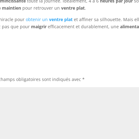
amincissante
toute la journée. Idéalement, 4 à 6
heures par jour
son
e maintien
pour retrouver un
ventre plat
.
miracle pour
obtenir un
ventre plat
et affiner sa silhouette. Mais e
ez pas que pour
maigrir
efficacement et durablement, une
alimenta
champs obligatoires sont indiqués avec
*