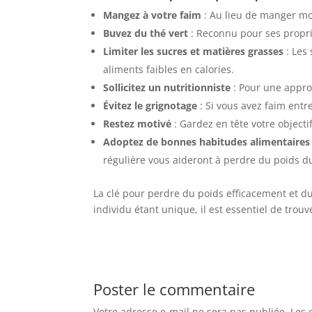
Mangez à votre faim
: Au lieu de manger mo
Buvez du thé vert
: Reconnu pour ses proprié
Limiter les sucres et matières grasses
: Les 
aliments faibles en calories.
Sollicitez un nutritionniste
: Pour une appro
Évitez le grignotage
: Si vous avez faim entr
Restez motivé
: Gardez en tête votre objecti
Adoptez de bonnes habitudes alimentaires
régulière vous aideront à perdre du poids 
La clé pour perdre du poids efficacement et d
individu étant unique, il est essentiel de trou
Poster le commentaire
Votre adresse e-mail ne sera pas publiée.
Les 