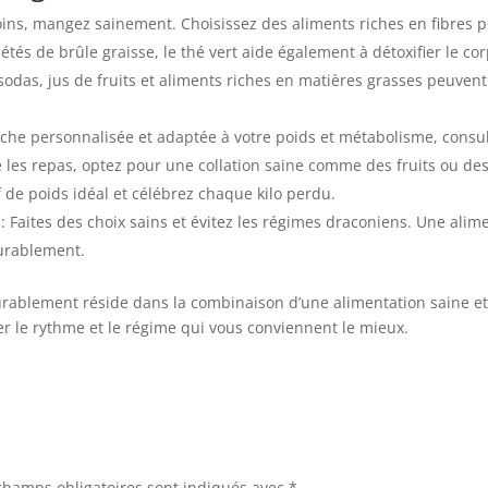
ins, mangez sainement. Choisissez des aliments riches en fibres p
tés de brûle graisse, le thé vert aide également à détoxifier le cor
sodas, jus de fruits et aliments riches en matières grasses peuvent 
che personnalisée et adaptée à votre poids et métabolisme, consul
e les repas, optez pour une collation saine comme des fruits ou des
f de poids idéal et célébrez chaque kilo perdu.
: Faites des choix sains et évitez les régimes draconiens. Une alim
durablement.
urablement réside dans la combinaison d’une alimentation saine et
ver le rythme et le régime qui vous conviennent le mieux.
champs obligatoires sont indiqués avec
*