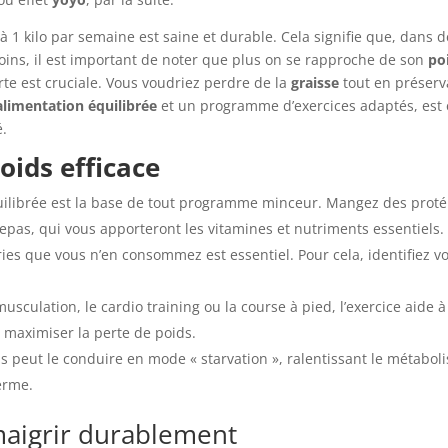
 1 kilo par semaine est saine et durable. Cela signifie que, dans d
ins, il est important de noter que plus on se rapproche de son
po
rte est cruciale. Vous voudriez perdre de la
graisse
tout en préserv
alimentation équilibrée
et un programme d’exercices adaptés, est 
é.
oids efficace
ilibrée est la base de tout programme minceur. Mangez des protéi
repas, qui vous apporteront les vitamines et nutriments essentiels.
ries que vous n’en consommez est essentiel. Pour cela, identifiez v
musculation, le cardio training ou la course à pied, l’exercice aide 
 maximiser la perte de poids.
ps peut le conduire en mode « starvation », ralentissant le métabolis
erme.
maigrir durablement