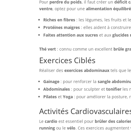
Pour
perdre du poids
, il faut créer un
déficit 
ventre
, optez pour une
alimentation équilibr
Riches en fibres
: les légumes, les fruits et
Protéines maigres
: elles aident à construir
Faites attention aux sucres
et aux
glucides 
Thé vert
: connu comme un excellent
brûle gr
Exercices Ciblés
Réaliser des
exercices abdominaux
tels que l
Gainage
: pour renforcer la
sangle abdomin
Abdominales
: pour sculpter et
tonifier
les 
Pilates
et
Yoga
: pour améliorer la posture, 
Activités Cardiovasculaire
Le
cardio
est essentiel pour
brûler des calorie
running
ou le
vélo
. Ces exercices augmentent