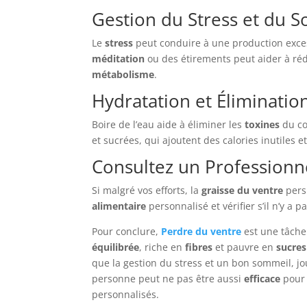
Gestion du Stress et du 
Le
stress
peut conduire à une production exce
méditation
ou des étirements peut aider à rédu
métabolisme
.
Hydratation et Éliminatio
Boire de l’eau aide à éliminer les
toxines
du co
et sucrées, qui ajoutent des calories inutiles
Consultez un Professionn
Si malgré vos efforts, la
graisse du ventre
persi
alimentaire
personnalisé et vérifier s’il n’y 
Pour conclure,
Perdre du ventre
est une tâche 
équilibrée
, riche en
fibres
et pauvre en
sucres
que la gestion du stress et un bon sommeil, j
personne peut ne pas être aussi
efficace
pour 
personnalisés.