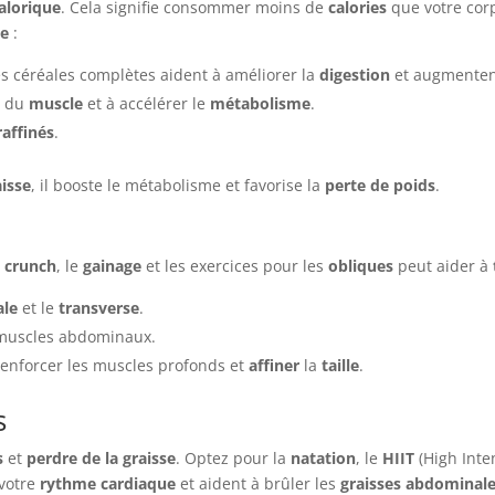
calorique
. Cela signifie consommer moins de
calories
que votre cor
ée
:
 les céréales complètes aident à améliorer la
digestion
et augmenten
e du
muscle
et à accélérer le
métabolisme
.
raffinés
.
aisse
, il booste le métabolisme et favorise la
perte de poids
.
e
crunch
, le
gainage
et les exercices pour les
obliques
peut aider à
ale
et le
transverse
.
muscles abdominaux.
renforcer les muscles profonds et
affiner
la
taille
.
s
s
et
perdre de la graisse
. Optez pour la
natation
, le
HIIT
(High Inten
 votre
rythme cardiaque
et aident à brûler les
graisses abdominal