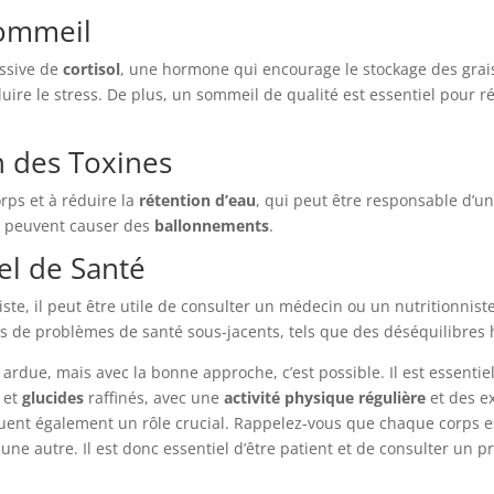
Sommeil
ssive de
cortisol
, une hormone qui encourage le stockage des grais
ire le stress. De plus, un sommeil de qualité est essentiel pour r
n des Toxines
rps et à réduire la
rétention d’eau
, qui peut être responsable d’u
 et peuvent causer des
ballonnements
.
el de Santé
ste, il peut être utile de consulter un médecin ou un nutritionnis
a pas de problèmes de santé sous-jacents, tels que des déséquilibr
ardue, mais avec la bonne approche, c’est possible. Il est essent
et
glucides
raffinés, avec une
activité physique régulière
et des ex
ouent également un rôle crucial. Rappelez-vous que chaque corps 
une autre. Il est donc essentiel d’être patient et de consulter un 