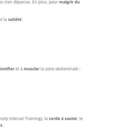
ps n’en dépense. En plus, pour
maigrir du
t la
satiété
.
tonifier
et à
muscler
la zone abdominale :
sity Interval Training), la
corde à sauter
, le
es
.