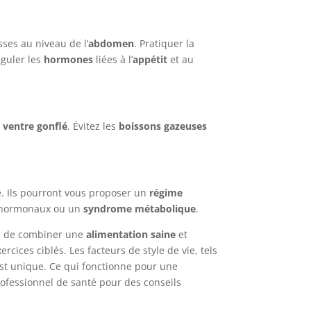
ses au niveau de l’
abdomen
. Pratiquer la
éguler les
hormones
liées à l’
appétit
et au
n
ventre gonflé
. Évitez les
boissons gazeuses
te. Ils pourront vous proposer un
régime
es hormonaux ou un
syndrome métabolique
.
iel de combiner une
alimentation saine
et
ercices ciblés. Les facteurs de style de vie, tels
est unique. Ce qui fonctionne pour une
professionnel de santé pour des conseils